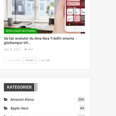
INTELLIGENT BELYSNING
Så här ansluter du dina Ikea Trådfri smarta
glödlampor till…
sep 8, 2022
467
TILLBAKA
FRAM
1 av 349
KATEGORIER
Amazon Alexa
204
Äpple Hem
64