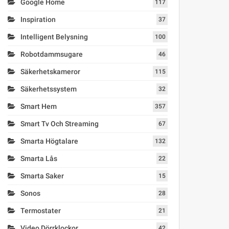
Google Home
117
Inspiration
37
Intelligent Belysning
100
Robotdammsugare
46
Säkerhetskameror
115
Säkerhetssystem
32
Smart Hem
357
Smart Tv Och Streaming
67
Smarta Högtalare
132
Smarta Lås
22
Smarta Saker
15
Sonos
28
Termostater
21
Video Dörrklockor
42