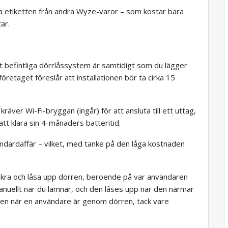
ga etiketten från andra Wyze-varor – som kostar bara
ar.
t befintliga dörrlåssystem är samtidigt som du lägger
öretaget föreslår att installationen bör ta cirka 15
ver Wi-Fi-bryggan (ingår) för att ansluta till ett uttag,
tt klara sin 4-månaders batteritid.
andardaffär – vilket, med tanke på den låga kostnaden
äkra och låsa upp dörren, beroende på var användaren
manuellt när du lämnar, och den låses upp när den närmar
igen när en användare är genom dörren, tack vare