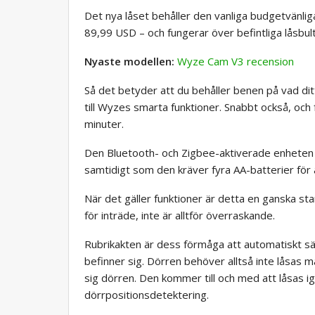
Det nya låset behåller den vanliga budgetvänli
89,99 USD – och fungerar över befintliga låsbult
Nyaste modellen:
Wyze Cam V3 recension
Så det betyder att du behåller benen på vad dit
till Wyzes smarta funktioner. Snabbt också, och f
minuter.
Den Bluetooth- och Zigbee-aktiverade enheten krä
samtidigt som den kräver fyra AA-batterier för a
När det gäller funktioner är detta en ganska st
för inträde, inte är alltför överraskande.
Rubrikakten är dess förmåga att automatiskt s
befinner sig. Dörren behöver alltså inte låsas 
sig dörren. Den kommer till och med att låsas 
dörrpositionsdetektering.