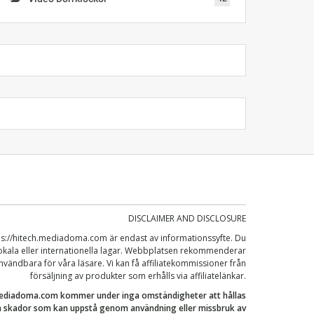
DISCLAIMER AND DISCLOSURE
ps://hitech.mediadoma.com
är endast av informationssyfte. Du
 lokala eller internationella lagar. Webbplatsen rekommenderar
nvändbara för våra läsare. Vi kan få affiliatekommissioner från
försäljning av produkter som erhålls via affiliatelänkar.
.mediadoma.com
kommer under inga omständigheter att hållas
kta skador som kan uppstå genom användning eller missbruk av