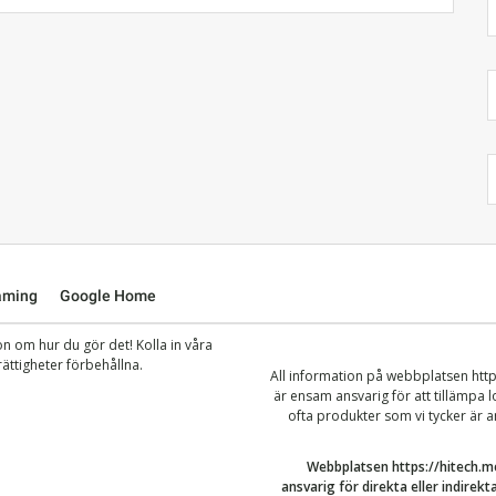
aming
Google Home
ion om hur du gör det! Kolla in våra
rättigheter förbehållna.
All information på webbplatsen
htt
är ensam ansvarig för att tillämpa
ofta produkter som vi tycker är a
Webbplatsen
https://hitech
ansvarig för direkta eller indire