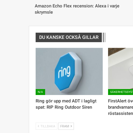
Amazon Echo Flex recension: Alexa i varje
skrymsle
DU KANSKE OCKSÅ GILLAR
N/A
SÄKERHETSSYS
Ring gör upp med ADT i lagligt
​FirstAlert ö
spat: RIP Ring Outdoor Siren
brandvarnar
röstassisten
TILLBAKA
FRAM