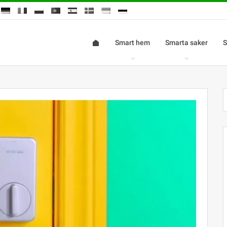
Smart hem
Smarta saker
S