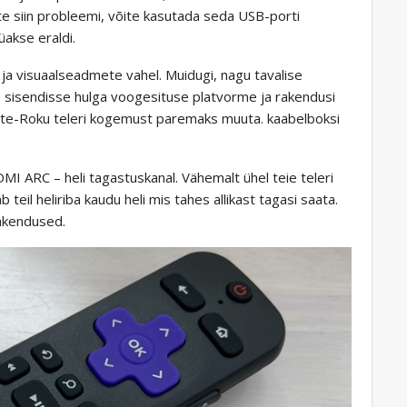
ete siin probleemi, võite kasutada seda USB-porti
akse eraldi.
 ja visuaalseadmete vahel. Muidugi, nagu tavalise
te sisendisse hulga voogesituse platvorme ja rakendusi
 mitte-Roku teleri kogemust paremaks muuta. kaabelboksi
MI ARC – heli tagastuskanal. Vähemalt ühel teie teleri
eil heliriba kaudu heli mis tahes allikast tagasi saata.
rakendused.