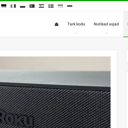
Tark kodu
Nutikad asjad