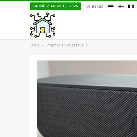
Kontaktid
LAUPÄEV, AUGUST 8, 2026
Kodu
Smart tv ja voogesitus