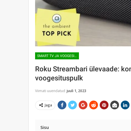
SMART TV JA VOOGESITUS
Roku Streambari ülevaade: kom
voogesituspulk
Viimati uuendatud
juuli 1, 2023
Jaga
Sisu