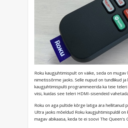
Roku kaugjuhtimispult on väike, seda on mugav k
nimetissõrme jaoks. Selle nupud on tundlikud ja 
kaugjuhtimispulti programmeerida ka teie teleri s
viisi, kuidas see teleri HDMI-sisendeid vahetada
Roku on aga pultide kõrge latiga ära hellitanud 
Ultra jaoks mõeldud Roku kaugjuhtimispuldil on 
magav abikaasa, keda te ei soovi The Queen's G