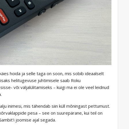
äes hoida ja selle taga on soon, mis sobib ideaalselt
lisaks helitugevuse juhtimisele saab Roku
isse- või väljalülitamiseks – kuigi ma ei ole veel leidnud
.
palju inimesi, mis tähendab siin küll mõningast pettumust.
kõrvaklappide pesa – see on suurepärane, kui teil on
ambit'i joomise ajal segada.