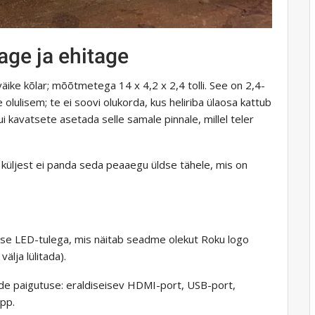
ge ja ehitage
ike kõlar; mõõtmetega 14 x 4,2 x 2,4 tolli. See on 2,4-
 olulisem; te ei soovi olukorda, kus heliriba ülaosa kattub
ui kavatsete asetada selle samale pinnale, millel teler
st küljest ei panda seda peaaegu üldse tähele, mis on
se LED-tulega, mis näitab seadme olekut Roku logo
älja lülitada).
pude paigutuse: eraldiseisev HDMI-port, USB-port,
upp.