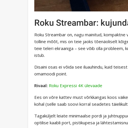
Roku Streambar: kujunda
Roku Streambar on, nagu mainitud, kompaktne vä
tolline mõõt, mis on teie jaoks tõenäoliselt kõige
teie teleri ekraaniga – see võib olla probleem, k
istub.
Disaini osas ei võida see iluauhindu, kuid teise
omamoodi point.
Rivaal:
Roku Expressi 4K ülevaade
Ees on võre kattev must võrkkangas koos väike
kohal (selle saab soovi korral seadetes täielikult v
Tagaküljelt leiate minimaalse pordi ja juhtnup
optilise kaabli port, pistikupesa ja lähtestamisn