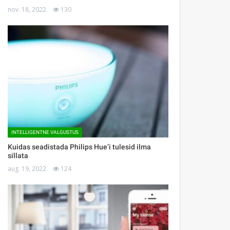
nov. 18, 2022
130
INTELLIGENTNE VALGUSTUS
Kuidas seadistada Philips Hue’i tulesid ilma
sillata
aug. 19, 2022
124