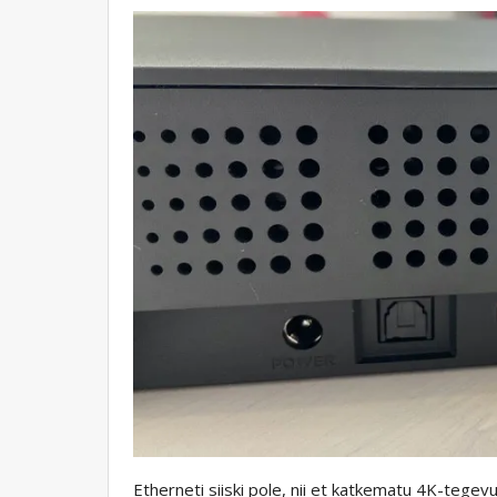
Etherneti siiski pole, nii et katkematu 4K-tegev