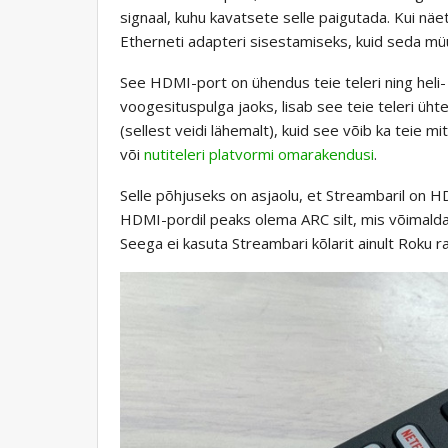
signaal, kuhu kavatsete selle paigutada. Kui nä
Etherneti adapteri sisestamiseks, kuid seda müü
See HDMI-port on ühendus teie teleri ning heli-
voogesituspulga jaoks, lisab see teie teleri üh
(sellest veidi lähemalt), kuid see võib ka teie
või
nutiteleri platvormi omarakendusi
.
Selle põhjuseks on asjaolu, et Streambaril on HD
HDMI-pordil peaks olema ARC silt, mis võimaldab t
Seega ei kasuta Streambari kõlarit ainult Roku 