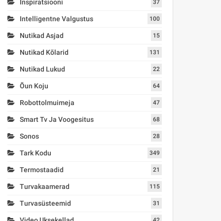
Inspiratsiooni
37
Intelligentne Valgustus
100
Nutikad Asjad
15
Nutikad Kõlarid
131
Nutikad Lukud
22
Õun Koju
64
Robottolmuimeja
47
Smart Tv Ja Voogesitus
68
Sonos
28
Tark Kodu
349
Termostaadid
21
Turvakaamerad
115
Turvasüsteemid
31
Video Uksekellad
42