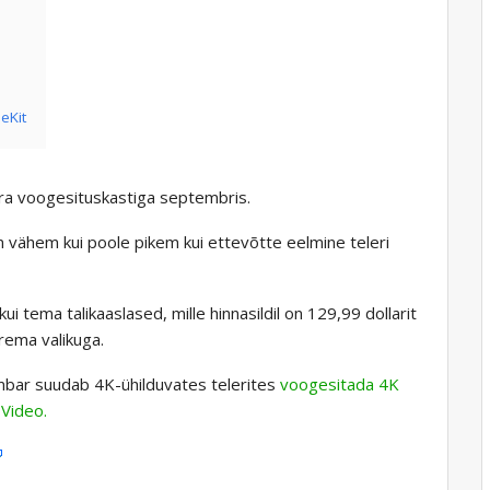
eKit
ra voogesituskastiga septembris.
n vähem kui poole pikem kui ettevõtte eelmine teleri
ui tema talikaaslased, mille hinnasildil on 129,99 dollarit
rema valikuga.
mbar suudab 4K-ühilduvates telerites
voogesitada 4K
 Video.