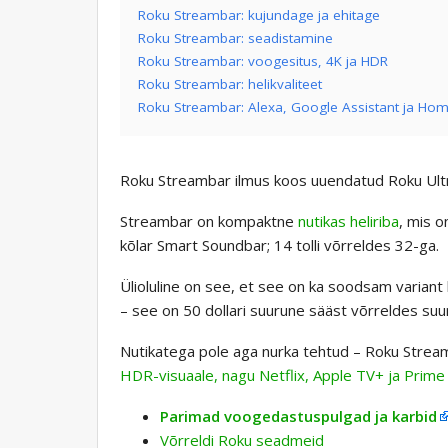
Roku Streambar: kujundage ja ehitage
Roku Streambar: seadistamine
Roku Streambar: voogesitus, 4K ja HDR
Roku Streambar: helikvaliteet
Roku Streambar: Alexa, Google Assistant ja Hom
Roku Streambar ilmus koos uuendatud Roku Ult
Streambar on kompaktne
nutikas heliriba
, mis o
kõlar Smart Soundbar; 14 tolli võrreldes 32-ga.
Ülioluline on see, et see on ka soodsam variant k
– see on 50 dollari suurune sääst võrreldes suu
Nutikatega pole aga nurka tehtud – Roku Strea
HDR-visuaale, nagu Netflix, Apple TV+ ja Prime
Parimad voogedastuspulgad ja karbid
Võrreldi Roku seadmeid