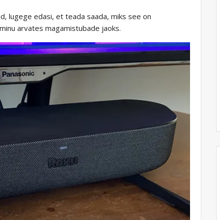
d, lugege edasi, et teada saada, miks see on
 minu arvates magamistubade jaoks.