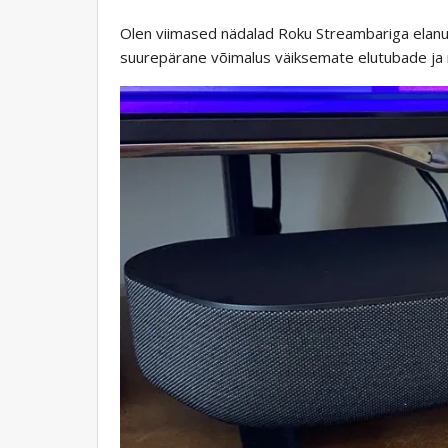
Olen viimased nädalad Roku Streambariga elanu
suurepärane võimalus väiksemate elutubade ja