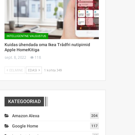
INTELLIGENTNE VALGUSTUS
Kuidas ühendada oma Ikea Trådfri nutipirnid
Apple HomeKitiga
sept. 8, 2022
118
EELMINE
EDASI
1 kohta 349
KATEGOORIAD
Amazon Alexa
204
Google Home
117