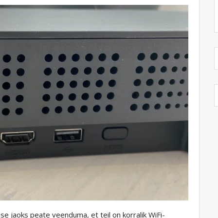
use jaoks peate veenduma, et teil on korralik WiFi-