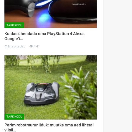
TARK KODU
Kuidas ühendada oma PlayStation 4 Alexa,
Google’i…
mai 28, 2023
141
TARK KODU
Parim robotmuruniiduk: muutke oma aed lihtsal
viisil…