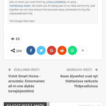
23
Jaa
EDELLINEN VIESTI
SEURAAVA VIESTI
​Vivint Smart Home -
Ikean älyverhot ovat nyt
arvostelu: Erinomainen
tilattavissa verkosta
all-in-one älykäs
Yhdysvalloissa
turvajärjestelmä
SAATAT PITÄÄ MYÖS