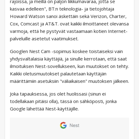
rajoissa, ja meillä on paljon liikkumavaraa, jotta se
kasvaa edelleen", BT:n teknologia- ja tietojohtaja
Howard Watson sanoi äskettäin sekä Verizon, Charter,
Cox, Comcast ja AT&T. ovat kaikki ilmoittaneet olevansa
varmoja, että he pystyvät vastaamaan kotien Internet-
palveluille asetetut vaatimukset.
Googlen Nest Cam -sopimus koskee toistaiseksi vain
yhdysvaltalaisia ​​käyttäjiä, ja sinulle kerrotaan, että saat
ilmoituksen Nest-sovellukseen, kun muutokset on tehty.
Kaikki oletusmuutokset palautetaan käyttäjän
määrittämiin asetuksiin "väliaikaisen" muutoksen jälkeen.
Joka tapauksessa, jos olet huolissasi (sinun ei
todellakaan pitäisi olla), tässä on sähköposti, jonka
Google lähettää Nest-käyttäjille.