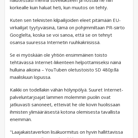
halutessasi mennä sovellukseen ja nostaa ne niin
korkealle kuin haluat heti, kun muutos on tehty.
Kuten sen teknisten kilpailijoiden eleet pitämään EU-
virkailijat tyytyväisinä, tämä on pohjimmiltaan PR-siirto
Googlelta, koska se voi sanoa, että se on tehnyt
osansa suuressa Internetin ruuhkakriisissä.
Se ei myöskään ole yhtiön ensimmäinen toisto
tehtävässä Internet-liikenteen helpottamiseksi näinä
hulluina aikoina – YouTuben oletustoisto SD 480p:llä
maaliskuun lopussa.
Kaikki on todellakin vähän hölynpölyä. Suuret Internet-
palveluntarjoajat lammen molemmin puolin ovat
jatkuvasti sanoneet, etteivät he ole kovin huolissaan
ihmisten ylimääräisestä kotona olemisesta tavallista
enemmän.
"Laajakaistaverkon lisäkuormitus on hyvin hallittavissa