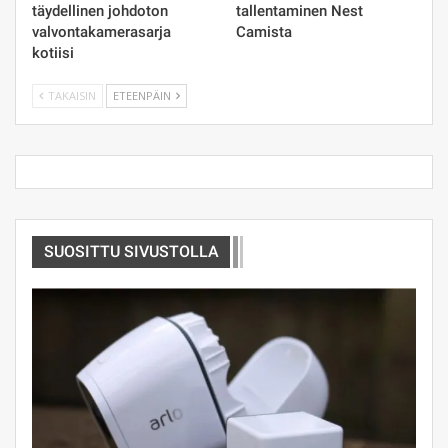
täydellinen johdoton
tallentaminen Nest
valvontakamerasarja
Camista
kotiisi
TAKAISIN
ETEENPÄIN
SUOSITTU SIVUSTOLLA