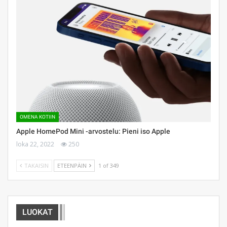
OMENA KOTIIN
Apple HomePod Mini -arvostelu: Pieni iso Apple
loka 22, 2022
250
TAKAISIN
ETEENPÄIN
1 of 349
LUOKAT