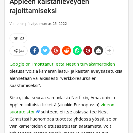
Appleen kaistanleveyden
rajoittamiseksi
Viimeisin päivitys
marras 25, 2022
23
Jaa
Google on ilmoittanut, että Nestin turvakameroiden
oletusarvoisia kameran laatu- ja kaistanleveysasetuksia
alennetaan väliaikaisesti "verkkoresurssien
säästämiseksi".
Siirto, joka seuraa samanlaisia ​​Netflixin, Amazonin ja
Applen kaltaisia ​​liikkeitä (ainakin Euroopassa)
videon
suoratoiston
suhteen, ei itse asiassa tee Nest
Camistasi huonompaa tuotetta yhdessä yössä. se on
vain kameroiden oletusasetusten säätämistä. Voit