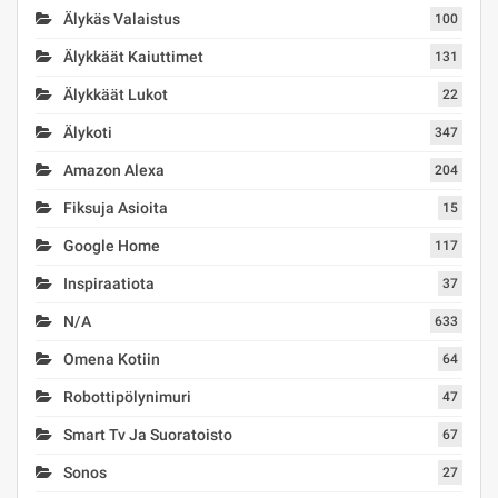
Älykäs Valaistus
100
Älykkäät Kaiuttimet
131
Älykkäät Lukot
22
Älykoti
347
Amazon Alexa
204
Fiksuja Asioita
15
Google Home
117
Inspiraatiota
37
N/A
633
Omena Kotiin
64
Robottipölynimuri
47
Smart Tv Ja Suoratoisto
67
Sonos
27