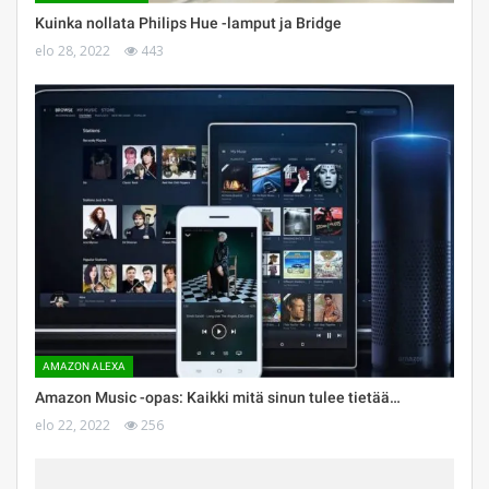
Kuinka nollata Philips Hue -lamput ja Bridge
elo 28, 2022
443
AMAZON ALEXA
Amazon Music -opas: Kaikki mitä sinun tulee tietää…
elo 22, 2022
256