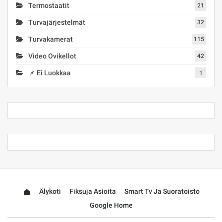
Termostaatit
21
Turvajärjestelmät
32
Turvakamerat
115
Video Ovikellot
42
📌 Ei Luokkaa
1
Älykoti
Fiksuja Asioita
Smart Tv Ja Suoratoisto
Google Home