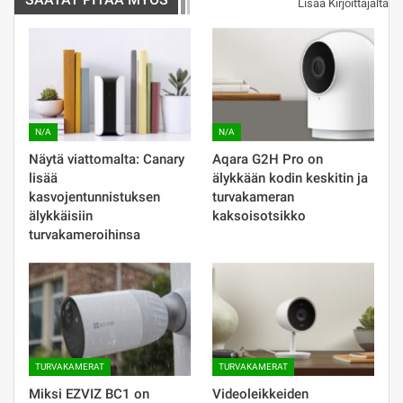
Lisää Kirjoittajalta
N/A
N/A
Näytä viattomalta: Canary
Aqara G2H Pro on
lisää
älykkään kodin keskitin ja
kasvojentunnistuksen
turvakameran
älykkäisiin
kaksoisotsikko
turvakameroihinsa
TURVAKAMERAT
TURVAKAMERAT
Miksi EZVIZ BC1 on
Videoleikkeiden