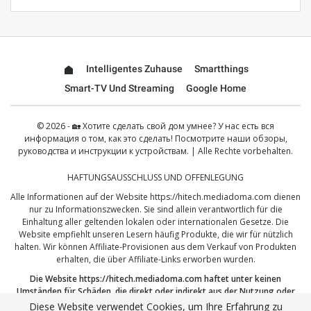
Intelligentes Zuhause
Smartthings
Smart-TV Und Streaming
Google Home
© 2026 - 🏡 Хотите сделать свой дом умнее? У нас есть вся
информация о том, как это сделать! Посмотрите наши обзоры,
руководства и инструкции к устройствам. | Alle Rechte vorbehalten.
HAFTUNGSAUSSCHLUSS UND OFFENLEGUNG
Alle Informationen auf der Website
https://hitech.mediadoma.com
dienen
nur zu Informationszwecken. Sie sind allein verantwortlich für die
Einhaltung aller geltenden lokalen oder internationalen Gesetze. Die
Website empfiehlt unseren Lesern häufig Produkte, die wir für nützlich
halten. Wir können Affiliate-Provisionen aus dem Verkauf von Produkten
erhalten, die über Affiliate-Links erworben wurden.
Die Website
https://hitech.mediadoma.com
haftet unter keinen
Umständen für Schäden, die direkt oder indirekt aus der Nutzung oder
dem Missbrauch der hier veröffentlichten Informationen entstehen.
Diese Website verwendet Cookies, um Ihre Erfahrung zu