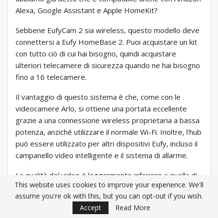
Alexa, Google Assistant e Apple HomeKit?
Sebbene EufyCam 2 sia wireless, questo modello deve
connettersi a Eufy HomeBase 2. Puoi acquistare un kit
con tutto ciò di cui hai bisogno, quindi acquistare
ulteriori telecamere di sicurezza quando ne hai bisogno
fino a 16 telecamere.
Il vantaggio di questo sistema è che, come con le
videocamere Arlo, si ottiene una portata eccellente
grazie a una connessione wireless proprietaria a bassa
potenza, anziché utilizzare il normale Wi-Fi. Inoltre, l'hub
può essere utilizzato per altri dispositivi Eufy, incluso il
campanello video intelligente e il sistema di allarme.
La qualità del video è leggermente inferiore a quella di
This website uses cookies to improve your experience. We'll
Nest Cam IQ Outdoor durante il giorno, anche se il
assume you're ok with this, but you can opt-out if you wish.
video era ancora nitido. Abbiamo scoperto che i filmati
Accept
Read More
della visione notturna erano migliori delle videocamere