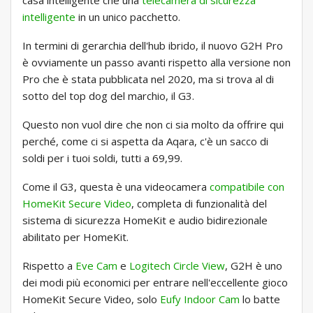
casa intelligente che una
telecamera di sicurezza
intelligente
in un unico pacchetto.
In termini di gerarchia dell'hub ibrido, il nuovo G2H Pro
è ovviamente un passo avanti rispetto alla versione non
Pro che è stata pubblicata nel 2020, ma si trova al di
sotto del top dog del marchio, il G3.
Questo non vuol dire che non ci sia molto da offrire qui
perché, come ci si aspetta da Aqara, c'è un sacco di
soldi per i tuoi soldi, tutti a 69,99.
Come il G3, questa è una videocamera
compatibile con
HomeKit Secure Video
, completa di funzionalità del
sistema di sicurezza HomeKit e audio bidirezionale
abilitato per HomeKit.
Rispetto a
Eve Cam
e
Logitech Circle View
, G2H è uno
dei modi più economici per entrare nell'eccellente gioco
HomeKit Secure Video, solo
Eufy Indoor Cam
lo batte