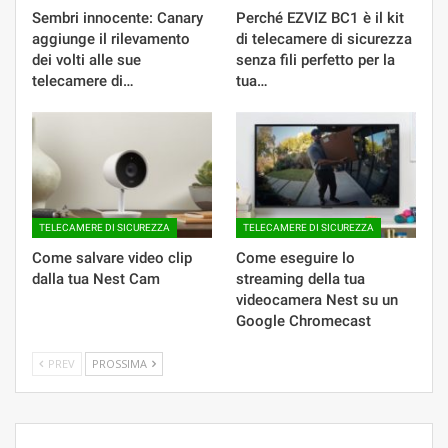
Sembri innocente: Canary
Perché EZVIZ BC1 è il kit
aggiunge il rilevamento
di telecamere di sicurezza
dei volti alle sue
senza fili perfetto per la
telecamere di…
tua…
TELECAMERE DI SICUREZZA
TELECAMERE DI SICUREZZA
Come salvare video clip
Come eseguire lo
dalla tua Nest Cam
streaming della tua
videocamera Nest su un
Google Chromecast
PREV
PROSSIMA