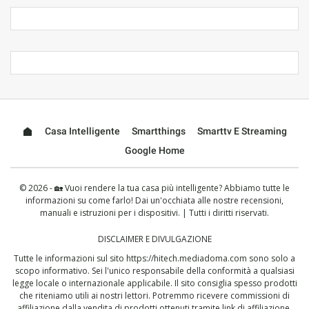
Casa Intelligente
Smartthings
Smarttv E Streaming
Google Home
© 2026 - 🏡 Vuoi rendere la tua casa più intelligente? Abbiamo tutte le
informazioni su come farlo! Dai un'occhiata alle nostre recensioni,
manuali e istruzioni per i dispositivi. | Tutti i diritti riservati.
DISCLAIMER E DIVULGAZIONE
Tutte le informazioni sul sito
https://hitech.mediadoma.com
sono solo a
scopo informativo. Sei l'unico responsabile della conformità a qualsiasi
legge locale o internazionale applicabile. Il sito consiglia spesso prodotti
che riteniamo utili ai nostri lettori. Potremmo ricevere commissioni di
affiliazione dalla vendita di prodotti ottenuti tramite link di affiliazione.