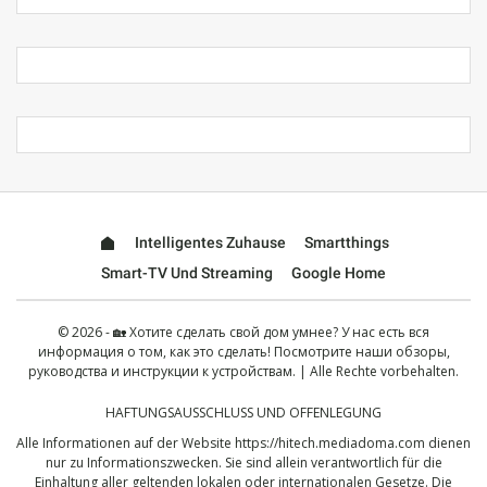
Intelligentes Zuhause
Smartthings
Smart-TV Und Streaming
Google Home
© 2026 - 🏡 Хотите сделать свой дом умнее? У нас есть вся
информация о том, как это сделать! Посмотрите наши обзоры,
руководства и инструкции к устройствам. | Alle Rechte vorbehalten.
HAFTUNGSAUSSCHLUSS UND OFFENLEGUNG
Alle Informationen auf der Website
https://hitech.mediadoma.com
dienen
nur zu Informationszwecken. Sie sind allein verantwortlich für die
Einhaltung aller geltenden lokalen oder internationalen Gesetze. Die