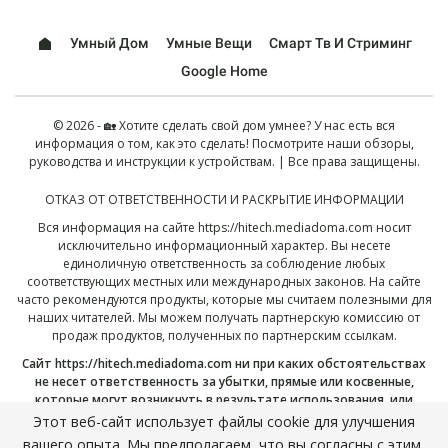
Умный Дом
Умные Вещи
Смарт Тв И Стриминг
Google Home
© 2026 - 🏡 Хотите сделать свой дом умнее? У нас есть вся
информация о том, как это сделать! Посмотрите наши обзоры,
руководства и инструкции к устройствам. | Все права защищены.
ОТКАЗ ОТ ОТВЕТСТВЕННОСТИ И РАСКРЫТИЕ ИНФОРМАЦИИ
Вся информация на сайте
https://hitech.mediadoma.com
носит
исключительно информационный характер. Вы несете
единоличную ответственность за соблюдение любых
соответствующих местных или международных законов. На сайте
часто рекомендуются продукты, которые мы считаем полезными для
наших читателей. Мы можем получать партнерскую комиссию от
продаж продуктов, полученных по партнерским ссылкам.
Сайт
https://hitech.mediadoma.com
ни при каких обстоятельствах
не несет ответственность за убытки, прямые или косвенные,
которые могут возникнуть в результате использования, или
неправильного использования, опубликованной здесь
Этот веб-сайт использует файлы cookie для улучшения
информации. Продолжая, вы подтверждаете, что прочитали и
вашего опыта. Мы предполагаем, что вы согласны с этим,