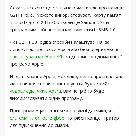
Локальне сховище є значною частиною пропозиції
G2H Pro; ви можете використовувати карту пам'яті
microSD до 512 ГБ або сховище Samba NAS із
програмним забезпеченням, сумісним із SMB 1.0.
Як і G2H і G3, є два способи налаштування: за
допомогою програми Aqara або безпосередньо в
налаштуваннях HomeKit
за допомогою домашньої
програми Apple.
Налаштування Apple, можливо, дещо простіше, але
якщо ви хочете використовувати будь-який із
чудових датчиків Aqara
, вам потрібно буде
використовувати рідну програму.
Пристроям Aqara, таким як розумні датчики, як
система на основі Zigbee
, потрібен концентратор
для підключення до хмари.