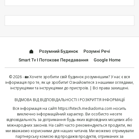
Розумний Будинок
Розумні Речі
Smart Tv І Потокове Передавання
Google Home
© 2026 - 🏡 Хочете зробити свій будинок розумнішим? У нас є вся
інформація про те, як це зробити! Ознайомтеся з нашими оглядами,
інструкціями та інструкціями до пристроїв. | Всі права захищені.
ВІДМОВА ВІД ВІДПОВІДАЛЬНОСТІ І РОЗКРИТТЯ ІНФОРМАЦІЇ
Вся інформація на сайті
https://hitech.mediadoma.com
носить
виключно інформаційний характер. Ви особисто несете
відповідальність за дотримання будь-яких відповідних місцевих або
міжнародних законів. На сайті часто рекомендуються продукти, які
ми вважаємо корисними для наших читачів. Ми можемо отримувати
партнерську комісію від продажів продуктів, отриманих за