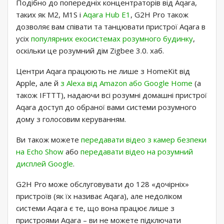
Подібно до попередніх концентраторів від Aqara,
таких як M2, M1S і
Aqara Hub E1
, G2H Pro також
дозволяє вам співати та танцювати пристрої Aqara в
усіх
популярних екосистемах розумного будинку
,
оскільки це розумний дім Zigbee 3.0. хаб.
Центри Aqara працюють не лише з HomeKit від
Apple, але й
з Alexa від Amazon або Google Home
(а
також IFTTT), надаючи всі розумні домашні пристрої
Aqara доступ до обраної вами системи розумного
дому з голосовим керуванням.
Ви також можете
передавати відео з камер безпеки
на Echo Show
або
передавати відео на розумний
дисплей Google
.
G2H Pro може обслуговувати до 128 «дочірніх»
пристроїв (як їх називає Aqara), але недоліком
системи Aqara є те, що вона працює лише з
пристроями Aqara – ви не можете підключати