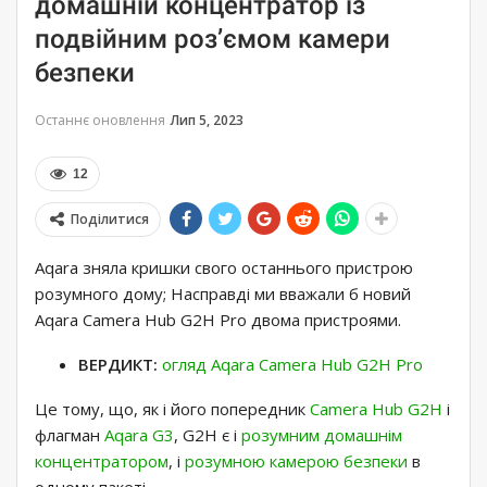
домашній концентратор із
подвійним роз’ємом камери
безпеки
Останнє оновлення
Лип 5, 2023
12
Поділитися
Aqara зняла кришки свого останнього пристрою
розумного дому; Насправді ми вважали б новий
Aqara Camera Hub G2H Pro двома пристроями.
ВЕРДИКТ:
огляд Aqara Camera Hub G2H Pro
Це тому, що, як і його попередник
Camera Hub G2H
і
флагман
Aqara G3
, G2H є і
розумним домашнім
концентратором
, і
розумною камерою безпеки
в