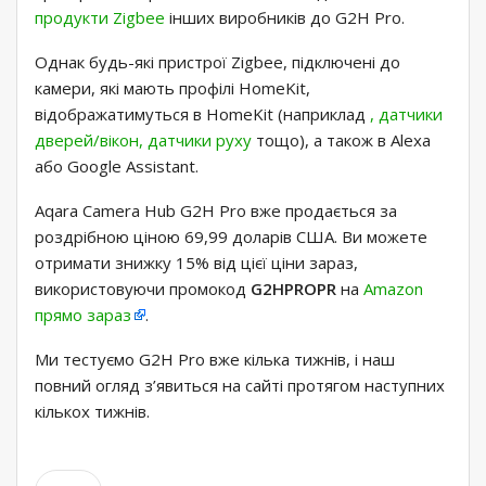
продукти Zigbee
інших виробників до G2H Pro.
Однак будь-які пристрої Zigbee, підключені до
камери, які мають профілі HomeKit,
відображатимуться в HomeKit (наприклад
, датчики
дверей/вікон, датчики руху
тощо), а також в Alexa
або Google Assistant.
Aqara Camera Hub G2H Pro вже продається за
роздрібною ціною 69,99 доларів США. Ви можете
отримати знижку 15% від цієї ціни зараз,
використовуючи промокод
G2HPROPR
на
Amazon
прямо зараз
.
Ми тестуємо G2H Pro вже кілька тижнів, і наш
повний огляд з’явиться на сайті протягом наступних
кількох тижнів.