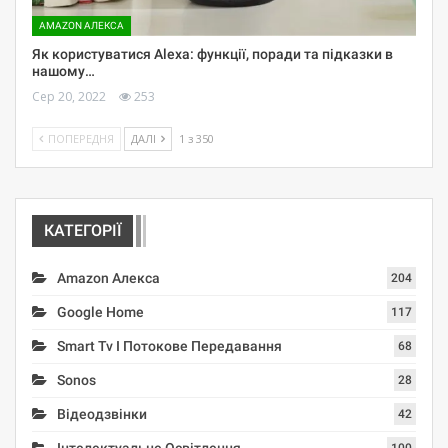
AMAZON АЛЕКСА
Як користуватися Alexa: функції, поради та підказки в
нашому…
Сер 20, 2022
253
ПОПЕРЕДНЯ
ДАЛІ
1 з 350
КАТЕГОРІЇ
Amazon Алекса
204
Google Home
117
Smart Tv І Потокове Передавання
68
Sonos
28
Відеодзвінки
42
Інтелектуальне Освітлення
100