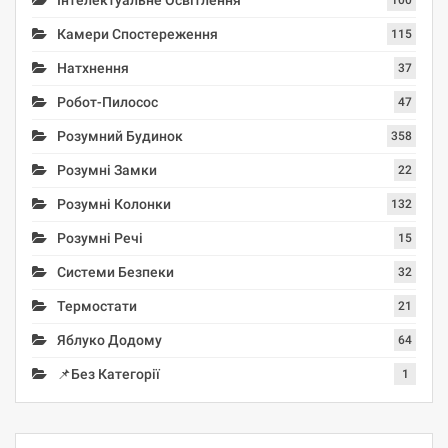
Камери Спостереження
115
Натхнення
37
Робот-Пилосос
47
Розумний Будинок
358
Розумні Замки
22
Розумні Колонки
132
Розумні Речі
15
Системи Безпеки
32
Термостати
21
Яблуко Додому
64
📌Без Категорії
1