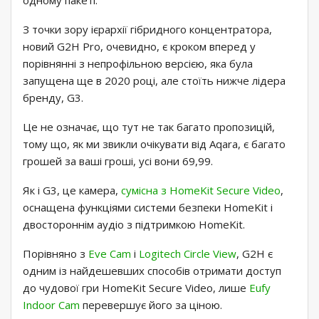
одному пакеті.
З точки зору ієрархії гібридного концентратора,
новий G2H Pro, очевидно, є кроком вперед у
порівнянні з непрофільною версією, яка була
запущена ще в 2020 році, але стоїть нижче лідера
бренду, G3.
Це не означає, що тут не так багато пропозицій,
тому що, як ми звикли очікувати від Aqara, є багато
грошей за ваші гроші, усі вони 69,99.
Як і G3, це камера,
сумісна з HomeKit Secure Video
,
оснащена функціями системи безпеки HomeKit і
двостороннім аудіо з підтримкою HomeKit.
Порівняно з
Eve Cam
і
Logitech Circle View
, G2H є
одним із найдешевших способів отримати доступ
до чудової гри HomeKit Secure Video, лише
Eufy
Indoor Cam
перевершує його за ціною.