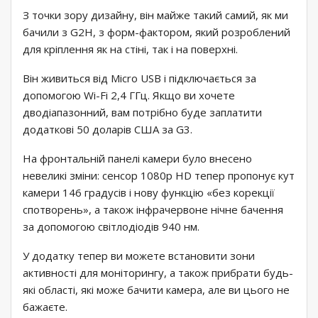
З точки зору дизайну, він майже такий самий, як ми
бачили з G2H, з форм-фактором, який розроблений
для кріплення як на стіні, так і на поверхні.
Він живиться від Micro USB і підключається за
допомогою Wi-Fi 2,4 ГГц. Якщо ви хочете
дводіапазонний, вам потрібно буде заплатити
додаткові 50 доларів США за G3.
На фронтальній панелі камери було внесено
невеликі зміни: сенсор 1080p HD тепер пропонує кут
камери 146 градусів і нову функцію «без корекції
спотворень», а також інфрачервоне нічне бачення
за допомогою світлодіодів 940 нм.
У додатку тепер ви можете встановити зони
активності для моніторингу, а також прибрати будь-
які області, які може бачити камера, але ви цього не
бажаєте.