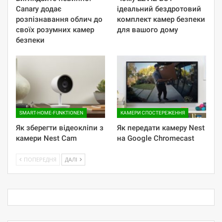
Canary додає
ідеальний бездротовий
розпізнавання облич до
комплект камер безпеки
своїх розумних камер
для вашого дому
безпеки
SMART-HOME-FUNKTIONEN
КАМЕРИ СПОСТЕРЕЖЕННЯ
Як зберегти відеокліпи з
Як передати камеру Nest
камери Nest Cam
на Google Chromecast
ПОПЕРЕДНЯ
ДАЛІ