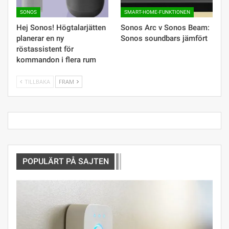
SONOS
SMART-HOME-FUNKTIONEN
Hej Sonos! Högtalarjätten
Sonos Arc v Sonos Beam:
planerar en ny
Sonos soundbars jämfört
röstassistent för
kommandon i flera rum
TILLBAKA
FRAM
POPULÄRT PÅ SAJTEN