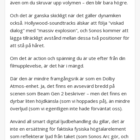
även om du skruvar upp volymen – den blir bara högre.
Och det är ganska skickligt när det gäller dynamiken
också. Hollywood-soundtracks älskar att följa "viskad
dialog" med "massiv explosion", och Sonos kommer att
lägga tillräckligt avstånd mellan dessa två positioner för
att stå på håret.
Om det är action och spänning du är ute efter från din
filmupplevelse, är det här i mängd.
Där den är mindre framgångsrik är som en Dolby
Atmos-enhet. Ja, det finns en avsevärd bredd på
scenen som Beam Gen 2 beskriver – men det finns en
dyrbar liten höjdkänsla (som vi hoppades på), än mindre
överljud (som vi egentligen inte hade förväntat oss).
Använd all smart digital ljudbehandling du gillar, det är
inte en ersättning för faktiska fysiska högtalarelement
som reflekterar ljud från taket (som Sonos Arc gör, och