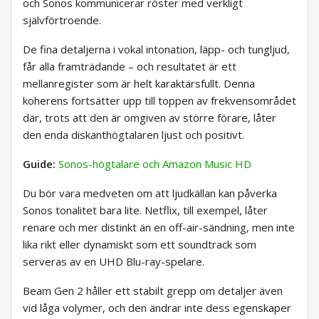
och Sonos kommunicerar röster med verkligt
självförtroende.
De fina detaljerna i vokal intonation, läpp- och tungljud,
får alla framträdande – och resultatet är ett
mellanregister som är helt karaktärsfullt. Denna
koherens fortsätter upp till toppen av frekvensområdet
där, trots att den är omgiven av större förare, låter
den enda diskanthögtalaren ljust och positivt.
Guide:
Sonos-högtalare och Amazon Music HD
Du bör vara medveten om att ljudkällan kan påverka
Sonos tonalitet bara lite. Netflix, till exempel, låter
renare och mer distinkt än en off-air-sändning, men inte
lika rikt eller dynamiskt som ett soundtrack som
serveras av en UHD Blu-ray-spelare.
Beam Gen 2 håller ett stabilt grepp om detaljer även
vid låga volymer, och den ändrar inte dess egenskaper