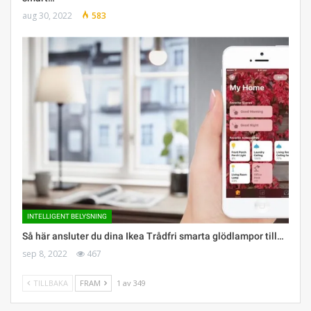
aug 30, 2022
583
INTELLIGENT BELYSNING
Så här ansluter du dina Ikea Trådfri smarta glödlampor till…
sep 8, 2022
467
TILLBAKA
FRAM
1 av 349