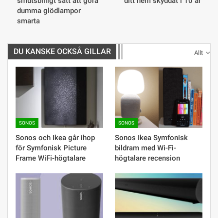
smutsbilligt sätt att göra
ditt hem skyddat i 10 år
dumma glödlampor
smarta
DU KANSKE OCKSÅ GILLAR
Allt
SONOS
SONOS
Sonos och Ikea går ihop
Sonos Ikea Symfonisk
för Symfonisk Picture
bildram med Wi-Fi-
Frame WiFi-högtalare
högtalare recension