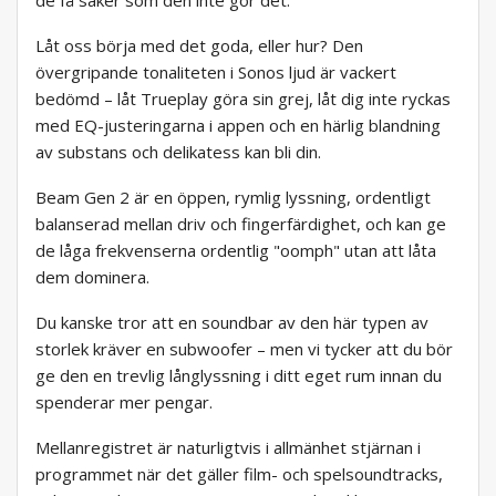
de få saker som den inte gör det.
Låt oss börja med det goda, eller hur? Den
övergripande tonaliteten i Sonos ljud är vackert
bedömd – låt Trueplay göra sin grej, låt dig inte ryckas
med EQ-justeringarna i appen och en härlig blandning
av substans och delikatess kan bli din.
Beam Gen 2 är en öppen, rymlig lyssning, ordentligt
balanserad mellan driv och fingerfärdighet, och kan ge
de låga frekvenserna ordentlig "oomph" utan att låta
dem dominera.
Du kanske tror att en soundbar av den här typen av
storlek kräver en subwoofer – men vi tycker att du bör
ge den en trevlig långlyssning i ditt eget rum innan du
spenderar mer pengar.
Mellanregistret är naturligtvis i allmänhet stjärnan i
programmet när det gäller film- och spelsoundtracks,