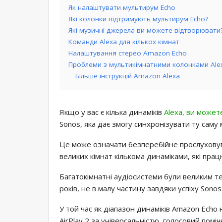
Як налаштувати мультирум Echo
Які колонки підтримують мультирум Echo?
Які музичні джерела ви можете відтворювати
Команди Alexa для кількох кімнат
Налаштування стерео Amazon Echo
Проблеми з мультикімнатними колонками Alex
Більше інструкцій Amazon Alexa
Якщо у вас є кілька динаміків
Alexa, ви может
Sonos, яка дає змогу синхронізувати ту саму 
Це може означати безперебійне прослуховув
великих кімнат кількома динаміками, які пра
Багатокімнатні аудіосистеми були великим те
років, не в малу частину завдяки успіху Sonos
У той час як діапазон динаміків Amazon Echo 
AirPlay 2 за універсальністю, голосовий пом