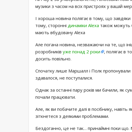
музики з часом на всіх пристроях у вашій мер
І хороша новина полягає в тому, що завдяки
тому, сторонні
динаміки Alexa
також можуть б
мають вбудовану Alexa
Але погана новина, незважаючи на те, що іні
розробників
уже понад 2 роки
, полягає в 
досить повільно.
Спочатку лише Маршалл і Полк пропонували сум
здавалося, не поступалися.
Однак за останні пару років ми бачили, як сум
почали працювати.
Але, як ви побачите далі в посібнику, навіть 
зіткнетеся з деякими проблемами.
Бездоганно, це не так… принаймні поки що.