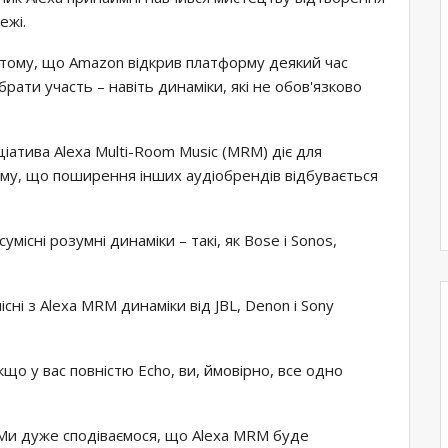
ежі.
 тому, що Amazon відкрив платформу деякий час
рати участь – навіть динаміки, які не обов'язково
ціатива Alexa Multi-Room Music (MRM) діє для
тому, що поширення інших аудіобрендів відбувається
існі розумні динаміки – такі, як Bose і Sonos,
існі з Alexa MRM динаміки від JBL, Denon і Sony
якщо у вас повністю Echo, ви, ймовірно, все одно
 Ми дуже сподіваємося, що Alexa MRM буде