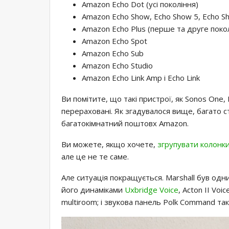
Amazon Echo Dot (усі покоління)
Amazon Echo Show, Echo Show 5, Echo S
Amazon Echo Plus (перше та друге поко
Amazon Echo Spot
Amazon Echo Sub
Amazon Echo Studio
Amazon Echo Link Amp і Echo Link
Ви помітите, що такі пристрої, як Sonos One,
перераховані. Як згадувалося вище, багато с
багатокімнатний поштовх Amazon.
Ви можете, якщо хочете,
згрупувати колонки
але це не те саме.
Але ситуація покращується. Marshall був одн
його динаміками
Uxbridge Voice
, Acton II Voic
multiroom; і звукова панель Polk Command та