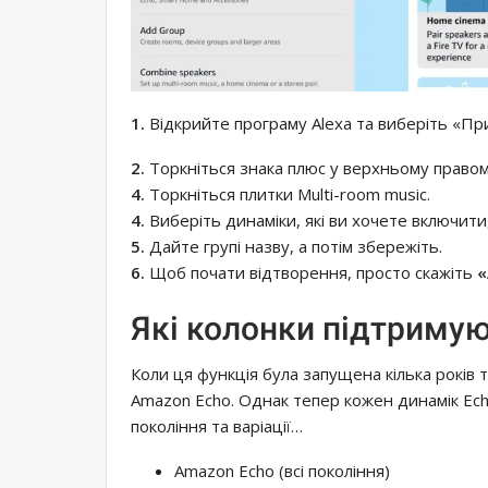
1.
Відкрийте програму Alexa та виберіть «При
2.
Торкніться знака плюс у верхньому правому
4.
Торкніться плитки Multi-room music.
4.
Виберіть динаміки, які ви хочете включити, 
5.
Дайте групі назву, а потім збережіть.
6.
Щоб почати відтворення, просто скажіть
«
Які колонки підтриму
Коли ця функція була запущена кілька років 
Amazon Echo. Однак тепер кожен динамік Ech
покоління та варіації…
Amazon Echo (всі покоління)