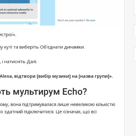
строї».
 куті та виберіть Об’єднати динаміки.
і натисніть Далі.
Alexa, відтвори [вибір музики] на [назва групи]».
ють мультирум Echo?
тому, вона підтримувалася лише невеликою кількістю
o здатний підключитися. Це означає, що всі