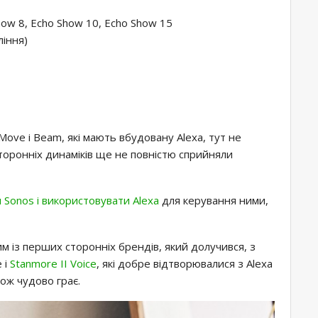
how 8, Echo Show 10, Echo Show 15
ління)
 Move і Beam, які мають вбудовану Alexa, тут не
торонніх динаміків ще не повністю сприйняли
 Sonos і використовувати Alexa
для керування ними,
им із перших сторонніх брендів, який долучився, з
e і
Stanmore II Voice
, які добре відтворювалися з Alexa
кож чудово грає.