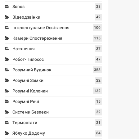
Sonos
28
Відеодзвінки
42
Інтелектуальне Освітлення
100
Камери Спостереження
115
Натхнення
37
Робот-Пилосос
47
Розумний Будинок
358
Розумні Замки
22
Розумні Колонки
132
Розумні Речі
15
Системи Безпеки
32
Термостати
21
Яблуко Додому
64