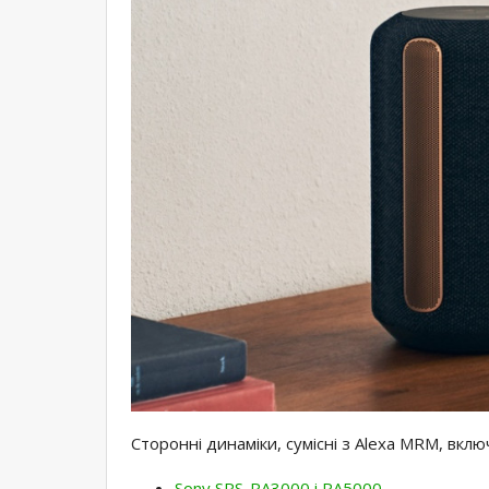
Сторонні динаміки, сумісні з Alexa MRM, вкл
Sony SRS-RA3000 і RA5000