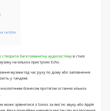
?
a та Echo
е створити
багатокімнатну аудіосистему
в стилі
музику на кількох пристроях Echo.
ання музики під час руху по дому або заповнення
цюють у тандемі.
хнологічним бізнесом протягом останніх кількох
.
не може зрівнятися з Sonos за якістю звуку або Apple
ічник Alexa принаймні навчився мистецтву відтворення