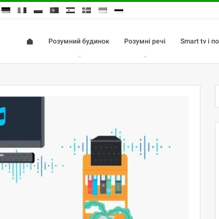
Розумний будинок
Розумні речі
Smart tv і 