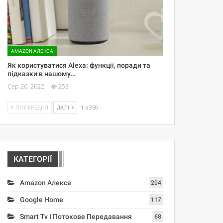
AMAZON АЛЕКСА
Як користуватися Alexa: функції, поради та
підказки в нашому…
Сер 20, 2022
253
ПОПЕРЕДНЯ
ДАЛІ
1 з 350
КАТЕГОРІЇ
Amazon Алекса
204
Google Home
117
Smart Tv І Потокове Передавання
68