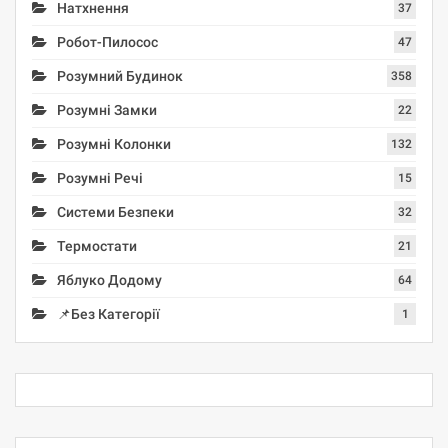
Натхнення
37
Робот-Пилосос
47
Розумний Будинок
358
Розумні Замки
22
Розумні Колонки
132
Розумні Речі
15
Системи Безпеки
32
Термостати
21
Яблуко Додому
64
📌Без Категорії
1