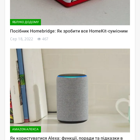
ЯБЛУКО ДОДОМУ
Посібник Homebridge: Як зробити все HomeKit-сумісним
Сер 18, 2022
467
AMAZON АЛЕКСА
Як користуватися Alexa: функції, поради та підказки в