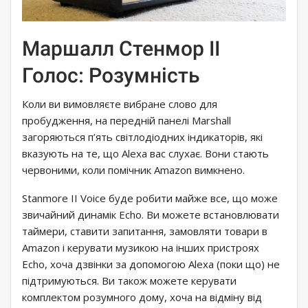
Маршалл Стенмор II
Голос: Розумність
Коли ви вимовляєте вибране слово для
пробудження, на передній панелі Marshall
загоряються п’ять світлодіодних індикаторів, які
вказують на те, що Alexa вас слухає. Вони стають
червоними, коли помічник Amazon вимкнено.
Stanmore II Voice буде робити майже все, що може
звичайний динамік Echo. Ви можете встановлювати
таймери, ставити запитання, замовляти товари в
Amazon і керувати музикою на інших пристроях
Echo, хоча дзвінки за допомогою Alexa (поки що) не
підтримуються. Ви також можете керувати
комплектом розумного дому, хоча на відміну від