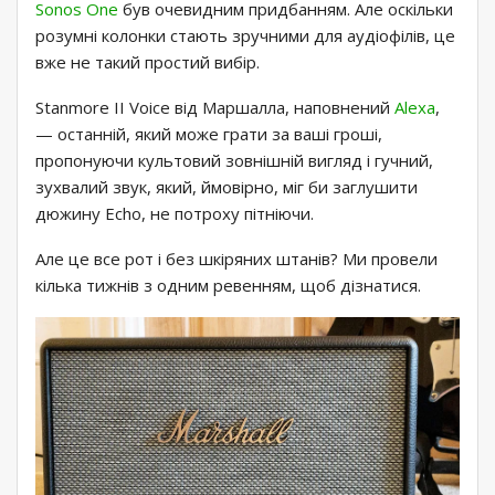
Sonos One
був очевидним придбанням. Але оскільки
розумні колонки стають зручними для аудіофілів, це
вже не такий простий вибір.
Stanmore II Voice від Маршалла, наповнений
Alexa
,
— останній, який може грати за ваші гроші,
пропонуючи культовий зовнішній вигляд і гучний,
зухвалий звук, який, ймовірно, міг би заглушити
дюжину Echo, не потроху пітніючи.
Але це все рот і без шкіряних штанів? Ми провели
кілька тижнів з одним ревенням, щоб дізнатися.