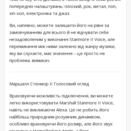
попередніх налаштувань: плоский, рок, метал, поп,
хіп-хоп, електроніка та джаз.
Ви, напевно, можете залишити його на рівні за
замовчуванням для всього й не відчувати себе
незадоволеним у виконанні Stanmore II Voice, але
перемикання між ними залежно від жанру музики,
яку ви слухаєте, має значення – це просто не
проблема. вимикач.
Маршалл Стенмор II Голосовий огляд
Враховуючи можливість підключення, ви можете
легко використовувати Marshall Stanmore II Voice,
навіть не викликаючи Alexa. Це не робить його
найбільш природним розумним динаміком,
особливо враховуючи його розмір, але його звук
конкурує з HomePod від Apple, а його