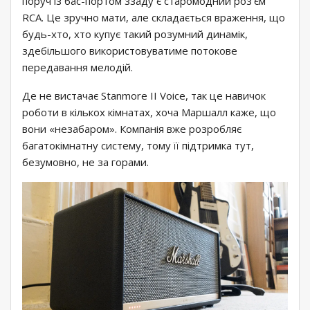
поруч із бас-портом ззаду є старомодний роз’єм
RCA. Це зручно мати, але складається враження, що
будь-хто, хто купує такий розумний динамік,
здебільшого використовуватиме потокове
передавання мелодій.
Де не вистачає Stanmore II Voice, так це навичок
роботи в кількох кімнатах, хоча Маршалл каже, що
вони «незабаром». Компанія вже розробляє
багатокімнатну систему, тому її підтримка тут,
безумовно, не за горами.