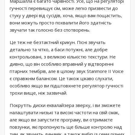
Маршалла є багато чарівності. Усе, що на регуляторі
гучності перевищує сім, може легко призвести до
стуку у двері від сусідів, хоча, якщо вам пощастить,
вони можуть просто похвалити його здатність
звучати так голосно без спотворень.
Це теж не безтактний крикун. Пісні звучать
детально та чітко, а баси потужні, але добре
контрольовані, з великою кількістю текстури. Не
дивно, що він особливо вправний у відтворенні
гітарних тембрів, але в цілому звук Stanmore II Voice
є справжнім балансом. Це також цікаво слухати,
особливо якщо ви підштовхнете регулятор гучності
трохи вище, ніж зазвичай.
Покрутіть диски еквалайзера зверху, і ви зможете
налаштувати низькі та високі частоти на свій смак,
але якщо ви запустите програму, ви отримаєте
повзунки, які пропонують ще більше контролю над
тим, як звучить динамік, а також вибір із семи різних