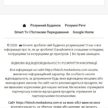
Розумний Будинок
Розумні Речі
Smart Tv І Потокове Передавання
Google Home
© 2026 - 🏡 Хочете зробити свій будинок розумнішим? У нас є вся
інформація про те, як це зробити! Ознайомтеся з нашими оглядами,
інструкціями та інструкціями до пристроїв. | Всі права захищені.
ВІДМОВА ВІД ВІДПОВІДАЛЬНОСТІ І РОЗКРИТТЯ ІНФОРМАЦІЇ
Вся інформація на сайті
https://hitech.mediadoma.com
носить
виключно інформаційний характер. Ви особисто несете
відповідальність за дотримання будь-яких відповідних місцевих або
міжнародних законів. На сайті часто рекомендуються продукти, які
ми вважаємо корисними для наших читачів. Ми можемо отримувати
партнерську комісію від продажів продуктів, отриманих за
партнерськими посиланнями.
Сайт
https://hitech.mediadoma.com
ні за яких обставин не несе
відповідальність за збитки, прямі або непрямі, які можуть