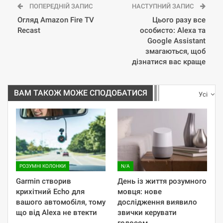
ПОПЕРЕДНІЙ ЗАПИС
НАСТУПНИЙ ЗАПИС
Огляд Amazon Fire TV
Цього разу все
Recast
особисто: Alexa та
Google Assistant
змагаються, щоб
дізнатися вас краще
ВАМ ТАКОЖ МОЖЕ СПОДОБАТИСЯ
Усі
РОЗУМНІ КОЛОНКИ
N/A
Garmin створив
День із життя розумного
крихітний Echo для
мовця: нове
вашого автомобіля, тому
дослідження виявило
що від Alexa не втекти
звички керувати
голосом