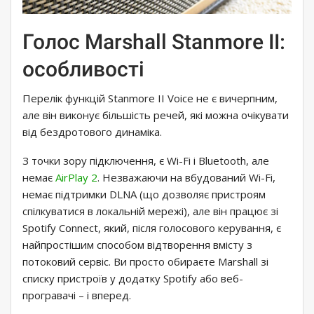
Голос Marshall Stanmore II:
особливості
Перелік функцій Stanmore II Voice не є вичерпним,
але він виконує більшість речей, які можна очікувати
від бездротового динаміка.
З точки зору підключення, є Wi-Fi і Bluetooth, але
немає
AirPlay 2
. Незважаючи на вбудований Wi-Fi,
немає підтримки DLNA (що дозволяє пристроям
спілкуватися в локальній мережі), але він працює зі
Spotify Connect, який, після голосового керування, є
найпростішим способом відтворення вмісту з
потоковий сервіс. Ви просто обираєте Marshall зі
списку пристроїв у додатку Spotify або веб-
програвачі – і вперед.