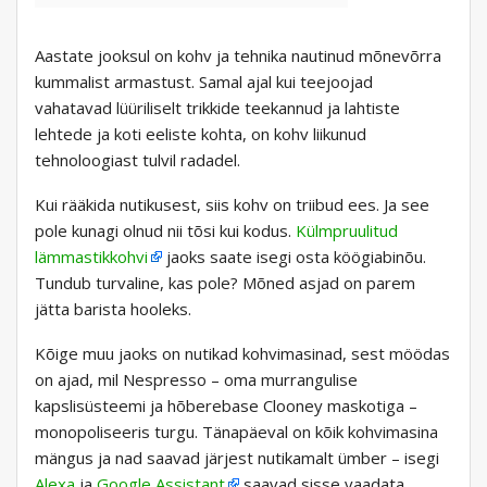
Aastate jooksul on kohv ja tehnika nautinud mõnevõrra
kummalist armastust. Samal ajal kui teejoojad
vahatavad lüüriliselt trikkide teekannud ja lahtiste
lehtede ja koti eeliste kohta, on kohv liikunud
tehnoloogiast tulvil radadel.
Kui rääkida nutikusest, siis kohv on triibud ees. Ja see
pole kunagi olnud nii tõsi kui kodus.
Külmpruulitud
lämmastikkohvi
jaoks saate isegi osta köögiabinõu.
Tundub turvaline, kas pole? Mõned asjad on parem
jätta barista hooleks.
Kõige muu jaoks on nutikad kohvimasinad, sest möödas
on ajad, mil Nespresso – oma murrangulise
kapslisüsteemi ja hõberebase Clooney maskotiga –
monopoliseeris turgu. Tänapäeval on kõik kohvimasina
mängus ja nad saavad järjest nutikamalt ümber – isegi
Alexa
ja
Google Assistant
saavad sisse vaadata.