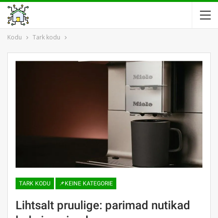
Kodu
Tark kodu
TARK KODU
📌KEINE KATEGORIE
Lihtsalt pruulige: parimad nutikad