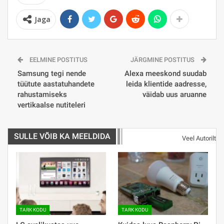
Jaga
EELMINE POSTITUS
JÄRGMINE POSTITUS
Samsung tegi nende
Alexa meeskond suudab
tüütute aastatuhandete
leida klientide aadresse,
rahustamiseks
väidab uus aruanne
vertikaalse nutiteleri
SULLE VÕIB KA MEELDIDA
Veel Autorilt
TARK KODU
TARK KODU