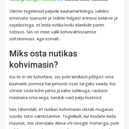
Oleme tegelenud paljude kaubamärkidega, valides
erinevate suuruste ja stiilide hulgast erineva eelarve ja
vajadustega, et leida nutika kodu elanikule parim
sobivus. Siin on meie valik kohvivalmistamise
seltskonnast. Aga esmalt…
Miks osta nutikas
kohvimasin?
Kui te ei ole kohvifänn, siis pole kindlasti põhjust oma
kuumade joomise harjumuste osas targaks saada. Kui
võtate seda kohe piima ja kahe suhkruga, raiskate
masinana oma aega, tundub vaid palju lisatööd.
See tähendab, et nutikas kohvimasin ületab mugavas
voodis tassi valmistamise. Tegelikult, kui loodate leida
masinat, mis ühendaks Alexa või Google Home'iga, pole