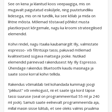
See on kena ja klanitud koos veepaagiga, mis on
mugavalt paigutatud esiküljele, ning puutetundliku
liidesega, mis on nii tundlik, kui see kõlab ja mida on
lihtne mõista. Mõlemad tõstavad põhilist musta
plastkorpust kõrgemale, nagu ka kroomi strateegilised
elemendid.
Kohvi rindel, nagu Itaalia kaubamärgilt Illy, valmistate
espresso- või filtritüüpi tassi, pakuvad mõlemad
kvaliteetseid sügava maitsega jooke. Nutikad
elemendid pärinevad rakendusest My Illy Espresso.
Ühendage rakendus Bluetoothi ​​​​kaudu masinaga ja
saate soovi korral kohvi tellida.
Rakendus võimaldab teil kohandada kummagi joogi
"pikkust" või veekogust, nii et saate iga kord täpse
tassi suuruse (seal on programmeeritud 55 ml ja 240
ml jook). Samuti saate eelnevalt programmeerida aja,
millal masin sisse lülitub, et see oleks valmis pruulima