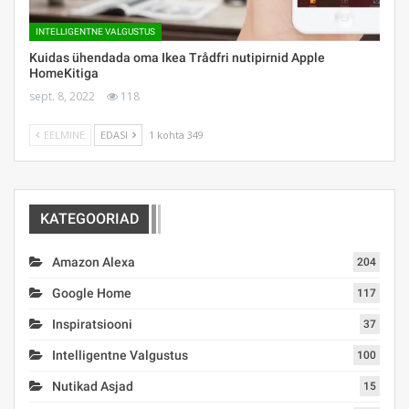
INTELLIGENTNE VALGUSTUS
Kuidas ühendada oma Ikea Trådfri nutipirnid Apple
HomeKitiga
sept. 8, 2022
118
EELMINE
EDASI
1 kohta 349
KATEGOORIAD
Amazon Alexa
204
Google Home
117
Inspiratsiooni
37
Intelligentne Valgustus
100
Nutikad Asjad
15