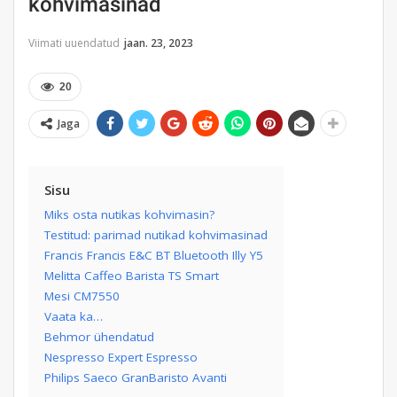
kohvimasinad
Viimati uuendatud
jaan. 23, 2023
20
Jaga
Sisu
Miks osta nutikas kohvimasin?
Testitud: parimad nutikad kohvimasinad
Francis Francis E&C BT Bluetooth Illy Y5
Melitta Caffeo Barista TS Smart
Mesi CM7550
Vaata ka…
Behmor ühendatud
Nespresso Expert Espresso
Philips Saeco GranBaristo Avanti