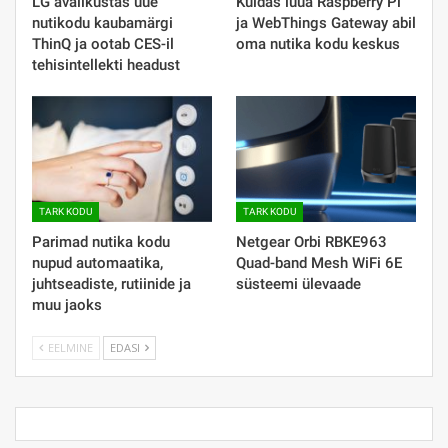
LG avalikustas uue
Kuidas luua Raspberry Pi
nutikodu kaubamärgi
ja WebThings Gateway abil
ThinQ ja ootab CES-il
oma nutika kodu keskus
tehisintellekti headust
TARK KODU
TARK KODU
Parimad nutika kodu
Netgear Orbi RBKE963
nupud automaatika,
Quad-band Mesh WiFi 6E
juhtseadiste, rutiinide ja
süsteemi ülevaade
muu jaoks
EELMINE
EDASI