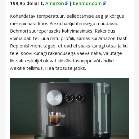
199,95 dollarit,
Amazon
|
behmor.com
Kohandatav temperatuur, eelleotamise aeg ja kõrgus
merepinnast koos Alexa hääljuhtimisega muudavad
Behmori suurepäraseks kohvimasinaks. Rakendus
võimaldab teil luua mitu profiili, samas kui Amazon Dash
Replenishment tagab, et oad ei saaks kunagi otsa. Ja kui
te ei soovi kunagi rakendusega vaeva näha, vajutage
lihtsalt esiküljel olevat kiirkäivitusnuppu või andke
Alexale tellimus. Hea täpsuse jaoks.