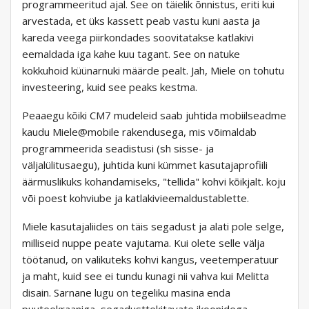
programmeeritud ajal. See on täielik õnnistus, eriti kui
arvestada, et üks kassett peab vastu kuni aasta ja
kareda veega piirkondades soovitatakse katlakivi
eemaldada iga kahe kuu tagant. See on natuke
kokkuhoid küünarnuki määrde pealt. Jah, Miele on tohutu
investeering, kuid see peaks kestma.
Peaaegu kõiki CM7 mudeleid saab juhtida mobiilseadme
kaudu Miele@mobile rakendusega, mis võimaldab
programmeerida seadistusi (sh sisse- ja
väljalülitusaegu), juhtida kuni kümmet kasutajaprofiili
äärmuslikuks kohandamiseks, "tellida" kohvi kõikjalt. koju
või poest kohviube ja katlakivieemaldustablette.
Miele kasutajaliides on täis segadust ja alati pole selge,
milliseid nuppe peate vajutama. Kui olete selle välja
töötanud, on valikuteks kohvi kangus, veetemperatuur
ja maht, kuid see ei tundu kunagi nii vahva kui Melitta
disain. Sarnane lugu on tegeliku masina enda
puuteekraaniga, segadusttekitavate ikoonidega.