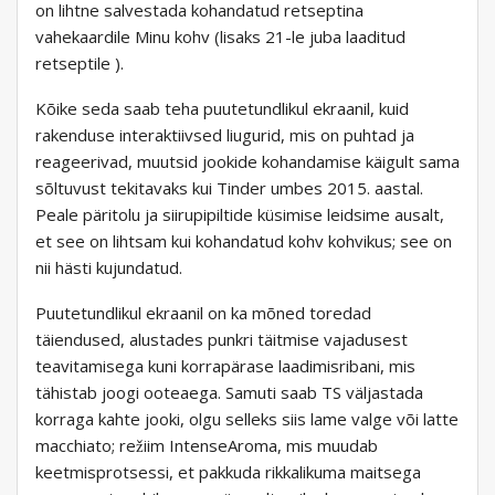
on lihtne salvestada kohandatud retseptina
vahekaardile Minu kohv (lisaks 21-le juba laaditud
retseptile ).
Kõike seda saab teha puutetundlikul ekraanil, kuid
rakenduse interaktiivsed liugurid, mis on puhtad ja
reageerivad, muutsid jookide kohandamise käigult sama
sõltuvust tekitavaks kui Tinder umbes 2015. aastal.
Peale päritolu ja siirupipiltide küsimise leidsime ausalt,
et see on lihtsam kui kohandatud kohv kohvikus; see on
nii hästi kujundatud.
Puutetundlikul ekraanil on ka mõned toredad
täiendused, alustades punkri täitmise vajadusest
teavitamisega kuni korrapärase laadimisribani, mis
tähistab joogi ooteaega. Samuti saab TS väljastada
korraga kahte jooki, olgu selleks siis lame valge või latte
macchiato; režiim IntenseAroma, mis muudab
keetmisprotsessi, et pakkuda rikkalikuma maitsega