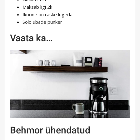
Maksab ligi 2k
Ikoone on raske lugeda
Solo ubade punker
Vaata ka…
Behmor ühendatud