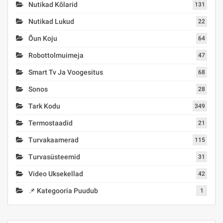
Nutikad Kõlarid
131
Nutikad Lukud
22
Õun Koju
64
Robottolmuimeja
47
Smart Tv Ja Voogesitus
68
Sonos
28
Tark Kodu
349
Termostaadid
21
Turvakaamerad
115
Turvasüsteemid
31
Video Uksekellad
42
📌 Kategooria Puudub
1