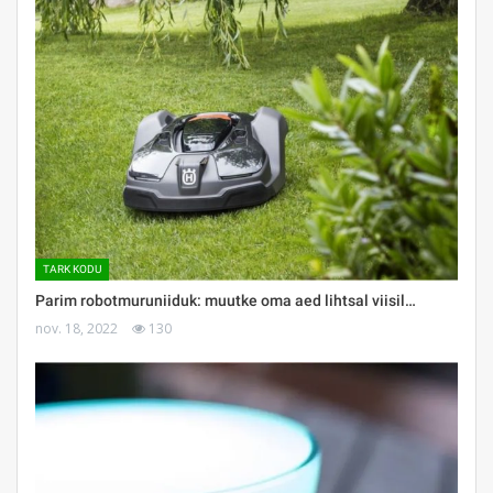
TARK KODU
Parim robotmuruniiduk: muutke oma aed lihtsal viisil…
nov. 18, 2022
130