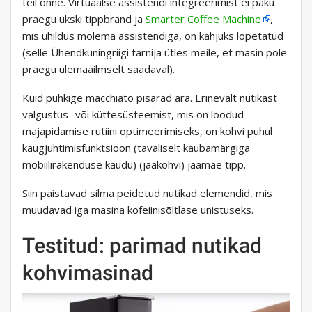
teil õnne. Virtuaalse assistendi integreerimist ei paku
praegu ükski tippbränd ja
Smarter Coffee Machine
,
mis ühildus mõlema assistendiga, on kahjuks lõpetatud
(selle Ühendkuningriigi tarnija ütles meile, et masin pole
praegu ülemaailmselt saadaval).
Kuid pühkige macchiato pisarad ära. Erinevalt nutikast
valgustus- või küttesüsteemist, mis on loodud
majapidamise rutiini optimeerimiseks, on kohvi puhul
kaugjuhtimisfunktsioon (tavaliselt kaubamärgiga
mobiilirakenduse kaudu) (jääkohvi) jäämäe tipp.
Siin paistavad silma peidetud nutikad elemendid, mis
muudavad iga masina kofeiinisõltlase unistuseks.
Testitud: parimad nutikad
kohvimasinad