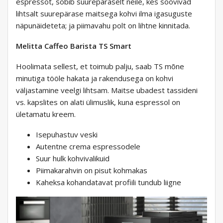
espressot, sobib suurepäraselt neile, kes soovivad
lihtsalt suurepärase maitsega kohvi ilma igasuguste
näpunäideteta; ja piimavahu polt on lihtne kinnitada.
Melitta Caffeo Barista TS Smart
Hoolimata sellest, et toimub palju, saab TS mõne
minutiga tööle hakata ja rakendusega on kohvi
väljastamine veelgi lihtsam. Maitse ubadest tassideni
vs. kapslites on alati ülimuslik, kuna espressol on
ületamatu kreem.
Isepuhastuv veski
Autentne crema espressodele
Suur hulk kohvivalikuid
Piimakarahvin on pisut kohmakas
Kaheksa kohandatavat profiili tundub liigne