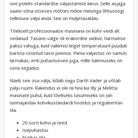
see poleks standardse väljastamise kiirus. Selle asjaga
saate sõna otseses mõttes mõne minutiga õhtusöögi
tellimuse välja anda. See on muljetavaldav.
Tõeliselt professionaalse masinana on kohv veidi alt
vedanud. Tasane valge oli erakordne siidise, härmatise
paksu vahuga, kuid vaikimisi leigel temperatuuril puudub
barista ostetud tassi peenus. Piima väljastus on samuti
lärmakas, eriti puhastusvee juga, mille tulemuseks on
üsna segadus.
Näeb see osa välja, kõlab nagu Darth Vader ja võtab
palju ruumi. Rakendus ei ole nii hea kui Illy ja Melitta
masinate puhul, kuid tõeliseks tasumiseks on siin
isemajandav kohvikustandardi hooldus ja reguleeritav
tila.
20 sorti kohvi ja teed
Isepuhastuv
Nutikas tila