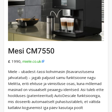
Mesi CM7550
£
1990,
miele.co.uk
Miele – ubadest-tassi kohvimasin (lisavarustusena
jahvatatud) – jagab paljusid samu funktsioone nagu
Melitta, eriti ehituse ja viimistluse osas, kuna mõlemad
masinad on visuaalselt peaaegu identsed. Asi tuleb ette
hoolduses (patenteeritud) AutoDescale funktsiooniga,
mis doseerib automaatselt puhastustableti, et vältida
katlakivi kogunemist iga päev kasutaja poolt