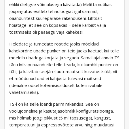
ehkki üleliigse võimalusega käivitada) Melitta nutikas
jõupingutus esitleb tehnoloogiat igal sammul,
oaanduritest suurepärase rakenduseni. Lihtsalt
hoiatage, et see on kopsakas – selle karbist välja
tõstmiseks oli peaaegu vaja kahekesi.
Heledate ja tumedate röstide jaoks mõeldud
kahekordne ubade punker on teie jaoks kaetud, kui teile
meeldib ubadega korjata ja segada. Samal ajal annab TS
tänu infrapunaandurile teile teada, kui kumbki punker on
tühi, ja käivitab seejärel automaatselt kuivatustsükli, nii
et möödunud oad ei kahjusta tulevasi maitseid
(ideaalne öösel kofeiinisisalduselt kofeiinivabale
vahetamiseks).
TS-l on ka selle loendi parim rakendus. See on
voolujooneline ja kasutajasõbralik konfiguratsiooniga,
mis hõlmab joogi pikkust (5 ml täpsusega), kangust,
temperatuuri ja espressovõtete arvu ning muudatusi