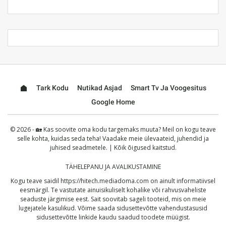
Tark Kodu
Nutikad Asjad
Smart Tv Ja Voogesitus
Google Home
© 2026 - 🏡 Kas soovite oma kodu targemaks muuta? Meil on kogu teave
selle kohta, kuidas seda teha! Vaadake meie ülevaateid, juhendid ja
juhised seadmetele. | Kõik õigused kaitstud.
TÄHELEPANU JA AVALIKUSTAMINE
Kogu teave saidil
https://hitech.mediadoma.com
on ainult informatiivsel
eesmärgil. Te vastutate ainuisikuliselt kohalike või rahvusvaheliste
seaduste järgimise eest. Sait soovitab sageli tooteid, mis on meie
lugejatele kasulikud. Võime saada sidusettevõtte vahendustasusid
sidusettevõtte linkide kaudu saadud toodete müügist.