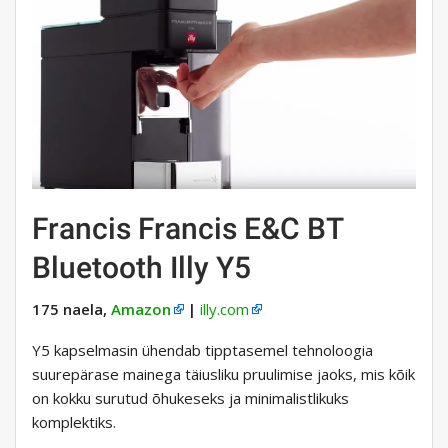
Francis Francis E&C BT
Bluetooth Illy Y5
175 naela,
Amazon
|
illy.com
Y5 kapselmasin ühendab tipptasemel tehnoloogia
suurepärase mainega täiusliku pruulimise jaoks, mis kõik
on kokku surutud õhukeseks ja minimalistlikuks
komplektiks.